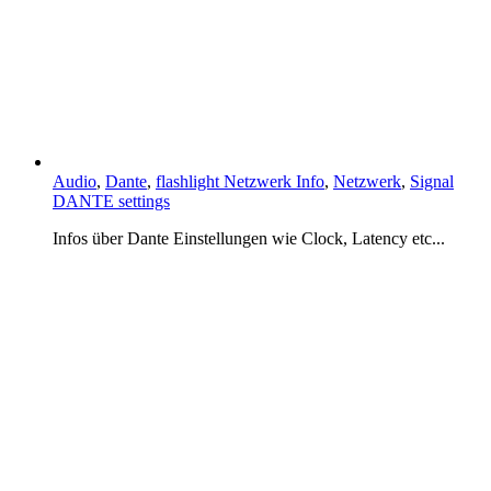
Audio
,
Dante
,
flashlight Netzwerk Info
,
Netzwerk
,
Signal
DANTE settings
Infos über Dante Einstellungen wie Clock, Latency etc...