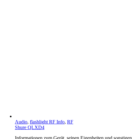
Audio
,
flashlight RF Info
,
RF
Shure QLXD4
Informationen zum Gerät, seinen Eigenheiten und sonstigen