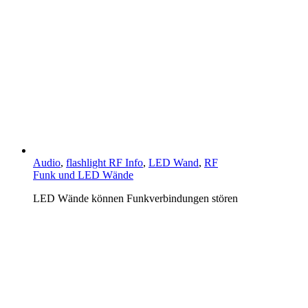
Audio
,
flashlight RF Info
,
LED Wand
,
RF
Funk und LED Wände
LED Wände können Funkverbindungen stören