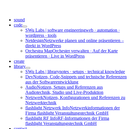
Zum
Inhalt
springen
sound
code
SWu Labs | software engineering
web · automation ·
wordpress · tools
Netdesign
Netzwerke planen und online präsentieren –
direkt in WordPress
Orchestra Map
Orchester verwalten · Auf der Karte
präsentieren · Live in WordPress
create
library
SWu Labs | library
notes · setups · technical knowledge
Dev
Notizen, Code-Snippets und technische Referenzen
aus der Softwareentwicklung
Audio
Notizen, Setups und Referenzen aus
Audiotechnik, Studio und Live-Produktion
Netzwerk
Notizen, Konfigurationen und Referenzen zu
Netzwerktechnik
flashlight Netzwerk Info
Netzwerkinformationen der
Firma flashlight Veranstaltungstechnik GmbH
flashlight RF Info
RF-Informationen der Firma
flashlight Veranstaltungstechnik GmbH
contact