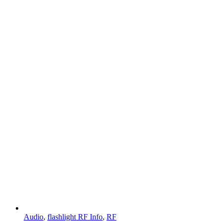
Audio
,
flashlight RF Info
,
RF