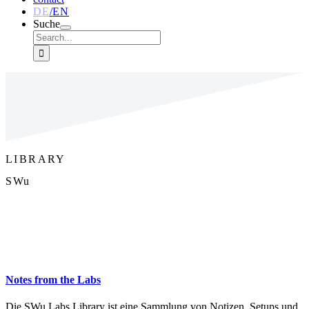
DE
/
EN
Suche
Suche
nach:
LIBRARY
SWu
Notes from the Labs
Die SWu Labs
Library
ist eine Sammlung von Notizen, Setups und